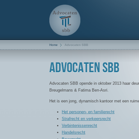
Home
Advocaten SBB
Advocaten SBB
Advocaten SBB opende in oktober 2013 haar deur
Breugelmans & Fatima Ben-Asri.
Het is een jong, dynamisch kantoor met een ruime p
Het personen- en familierecht
Strafrecht en verkeersrecht
Verbintenissenrecht
Handelsrecht