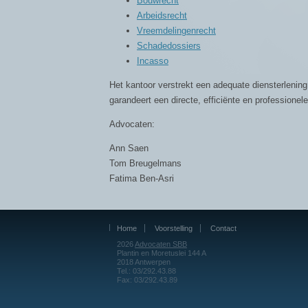
Bouwrecht
Arbeidsrecht
Vreemdelingenrecht
Schadedossiers
Incasso
Het kantoor verstrekt een adequate diensterlenin
garandeert een directe, efficiënte en professione
Advocaten:
Ann Saen
Tom Breugelmans
Fatima Ben-Asri
Home
Voorstelling
Contact
2026
Advocaten SBB
Plantin en Moretuslei 144 A
2018 Antwerpen
Tel.: 03/292.43.88
Fax: 03/292.43.89